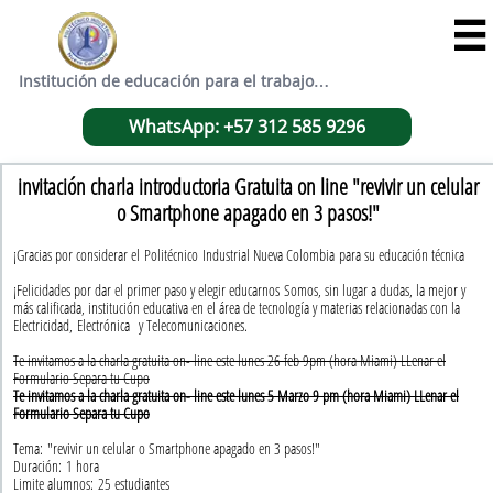

Institución de educación para el trabajo…
WhatsApp: +57 312 585 9296
invitación charla introductoria Gratuita on line "revivir un celular
o Smartphone apagado en 3 pasos!"
¡Gracias por considerar el Politécnico Industrial Nueva Colombia para su educación técnica
¡Felicidades por dar el primer paso y elegir educarnos Somos, sin lugar a dudas, la mejor y
más calificada, institución educativa en el área de tecnología y materias relacionadas con la
Electricidad, Electrónica y Telecomunicaciones.
Te invitamos a la charla gratuita on- line este lunes 26 feb 9pm (hora Miami) LLenar el
Formulario Separa tu Cupo
Te invitamos a la charla gratuita on- line este lunes 5 Marzo 9 pm (hora Miami) LLenar el
Formulario Separa tu Cupo
Tema: "revivir un celular o Smartphone apagado en 3 pasos!"
Duración: 1 hora
Limite alumnos: 25 estudiantes