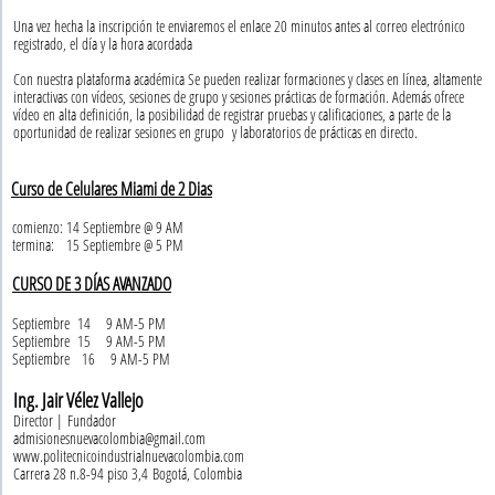
Una vez hecha la inscripción te enviaremos el enlace 20 minutos antes al correo electrónico
registrado, el día y la hora acordada
Con nuestra plataforma académica Se pueden realizar formaciones y clases en línea, altamente
interactivas con vídeos, sesiones de grupo y sesiones prácticas de formación. Además ofrece
vídeo en alta definición, la posibilidad de registrar pruebas y calificaciones, a parte de la
oportunidad de realizar sesiones en grupo y laboratorios de prácticas en directo.
Curso de Celulares Miami de 2 Dias
comienzo: 14 Septiembre @ 9 AM
termina: 15 Septiembre @ 5 PM
CURSO DE 3 DÍAS AVANZADO
Septiembre 14 9 AM-5 PM
Septiembre 15 9 AM-5 PM
Septiembre 16 9 AM-5 PM
Ing. Jair Vélez Vallejo
Director | Fundador
admisionesnuevacolombia@gmail.com
www.politecnicoindustrialnuevacolombia.com
Carrera 28 n.8-94 piso 3,4 Bogotá, Colombia