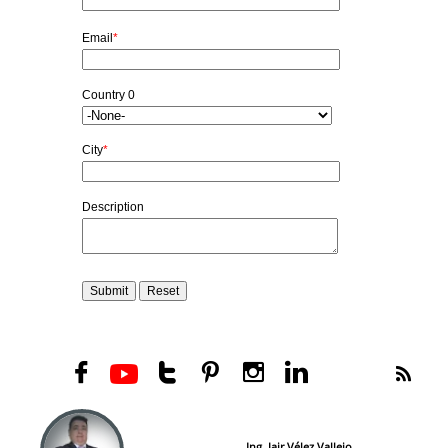






Ing. Jair Vélez Vallejo