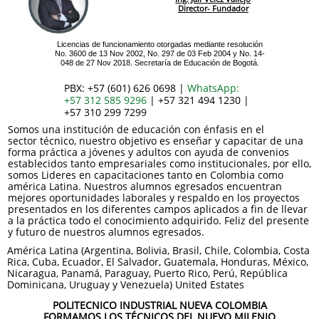
Director- Fundador
Licencias de funcionamiento otorgadas mediante resolución
No. 3600 de 13 Nov 2002, No. 297 de 03 Feb 2004 y No. 14-
048 de 27 Nov 2018. Secretaría de Educación de Bogotá.
PBX: +57 (601) 626 0698 |
WhatsApp:
+57 312 585 9296
| +57 321 494 1230 |
+57 310 299 7299
Somos una institución de educación con énfasis en el
sector técnico, nuestro objetivo es enseñar y capacitar de una
forma práctica a jóvenes y adultos con ayuda de convenios
establecidos tanto empresariales como institucionales, por ello,
somos Lideres en capacitaciones tanto en Colombia como
américa Latina. Nuestros alumnos egresados encuentran
mejores oportunidades laborales y respaldo en los proyectos
presentados en los diferentes campos aplicados a fin de llevar
a la práctica todo el conocimiento adquirido. Feliz del presente
y futuro de nuestros alumnos egresados.
América Latina (Argentina, Bolivia, Brasil, Chile, Colombia, Costa
Rica, Cuba, Ecuador, El Salvador, Guatemala, Honduras, México,
Nicaragua, Panamá, Paraguay, Puerto Rico, Perú, República
Dominicana, Uruguay y Venezuela) United Estates
POLITECNICO INDUSTRIAL NUEVA COLOMBIA
FORMAMOS LOS TÉCNICOS DEL NUEVO MILENIO