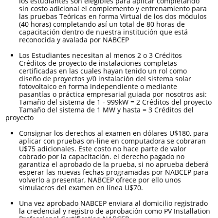
los estudiantes son elegibles para aplicar completando
sin costo adicional el complemento y entrenamiento para
las pruebas Teóricas en forma Virtual de los dos módulos
(40 horas) completando así un total de 80 horas de
capacitación dentro de nuestra institución que está
reconocida y avalada por NABCEP
Los Estudiantes necesitan al menos 2 o 3 Créditos
Créditos de proyecto de instalaciones completas
certificadas en las cuales hayan tenido un rol como
diseño de proyectos y/0 instalación del sistema solar
fotovoltaico en forma independiente o mediante
pasantías o práctica empresarial guiada por nosotros asi:
Tamaño del sistema de 1 - 999kW = 2 Créditos del proyecto
Tamaño del sistema de 1 MW y hasta = 3 Créditos del
proyecto
Consignar los derechos al examen en dólares U$180, para
aplicar con pruebas on-line en computadora se cobraran
U$75 adicionales. Este costo no hace parte de valor
cobrado por la capacitación. el derecho pagado no
garantiza el aprobado de la prueba, si no aprueba deberá
esperar las nuevas fechas programadas por NABCEP para
volverlo a presentar, NABCEP ofrece por ello unos
simulacros del examen en línea U$70.
Una vez aprobado NABCEP enviara al domicilio registrado
la credencial y registro de aprobación como PV Installation