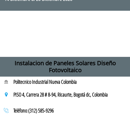
Instalacion de Paneles Solares Diseño
Fotovoltaico
Politecnico Industrial Nueva Colombia

PISO 4, Carrera 28 # 8-94,
Ricaurte, Bogotá dc, Colombia

Teléfono
​​:
(312) 585-9296
