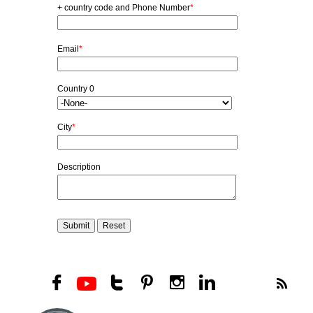





