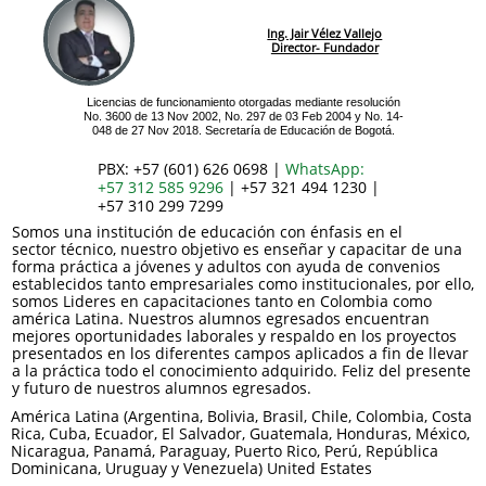
Ing. Jair Vélez Vallejo
Director- Fundador
Licencias de funcionamiento otorgadas mediante resolución
No. 3600 de 13 Nov 2002, No. 297 de 03 Feb 2004 y No. 14-
048 de 27 Nov 2018. Secretaría de Educación de Bogotá.
PBX: +57 (601) 626 0698 |
WhatsApp:
+57 312 585 9296
| +57 321 494 1230 |
+57 310 299 7299
Somos una institución de educación con énfasis en el
sector técnico, nuestro objetivo es enseñar y capacitar de una
forma práctica a jóvenes y adultos con ayuda de convenios
establecidos tanto empresariales como institucionales, por ello,
somos Lideres en capacitaciones tanto en Colombia como
américa Latina. Nuestros alumnos egresados encuentran
mejores oportunidades laborales y respaldo en los proyectos
presentados en los diferentes campos aplicados a fin de llevar
a la práctica todo el conocimiento adquirido. Feliz del presente
y futuro de nuestros alumnos egresados.
América Latina (Argentina, Bolivia, Brasil, Chile, Colombia, Costa
Rica, Cuba, Ecuador, El Salvador, Guatemala, Honduras, México,
Nicaragua, Panamá, Paraguay, Puerto Rico, Perú, República
Dominicana, Uruguay y Venezuela) United Estates