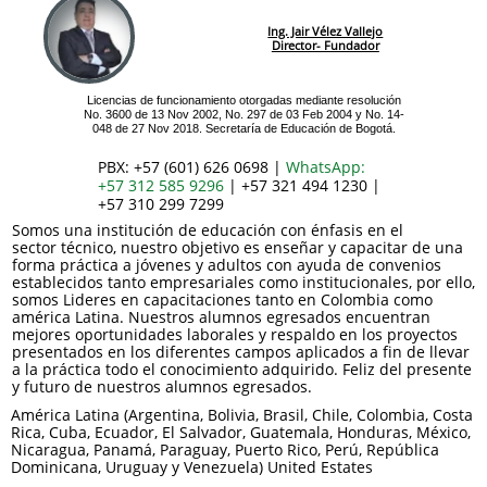
Ing. Jair Vélez Vallejo
Director- Fundador
Licencias de funcionamiento otorgadas mediante resolución
No. 3600 de 13 Nov 2002, No. 297 de 03 Feb 2004 y No. 14-
048 de 27 Nov 2018. Secretaría de Educación de Bogotá.
PBX: +57 (601) 626 0698 |
WhatsApp:
+57 312 585 9296
| +57 321 494 1230 |
+57 310 299 7299
Somos una institución de educación con énfasis en el
sector técnico, nuestro objetivo es enseñar y capacitar de una
forma práctica a jóvenes y adultos con ayuda de convenios
establecidos tanto empresariales como institucionales, por ello,
somos Lideres en capacitaciones tanto en Colombia como
américa Latina. Nuestros alumnos egresados encuentran
mejores oportunidades laborales y respaldo en los proyectos
presentados en los diferentes campos aplicados a fin de llevar
a la práctica todo el conocimiento adquirido. Feliz del presente
y futuro de nuestros alumnos egresados.
América Latina (Argentina, Bolivia, Brasil, Chile, Colombia, Costa
Rica, Cuba, Ecuador, El Salvador, Guatemala, Honduras, México,
Nicaragua, Panamá, Paraguay, Puerto Rico, Perú, República
Dominicana, Uruguay y Venezuela) United Estates