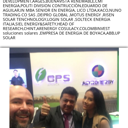
DEVELOPMENT,AAGES,BUENAVISTA RENEWABLE,CMI
ENERGIA,POLITI DIVISION CONTRUCCIÒN,EDUARDO DE
AGUILAR,IN MBA SENIOR EN ENERGIA, LICO LTDA,KACO,NUNO
TRADING CO SAS ,DEIPRO GLOBAL ,MOTUS ENERGY ,RISEN
SOLAR TENCHNOLOGY,LOGIN SOLAR ,SOLTECK ENERGIA
ITALIA,SIEL ENERGY&SAFETY,HEAD OF
RESEARCH,CHINT,ARENERGY COSULACY,COLOMBINVEST
soluciones solares ,EMPRESA DE ENERGIA DE BOYACA,ABB,UP
SOLAR