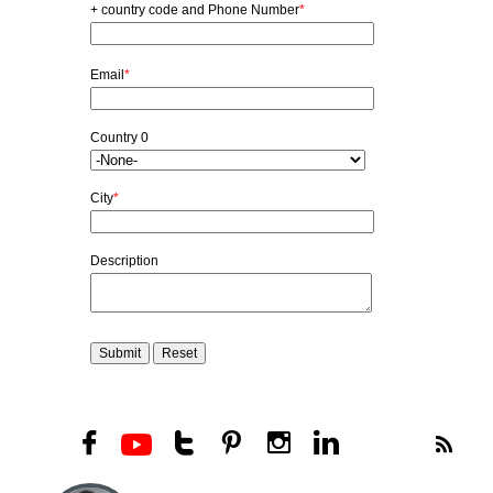





