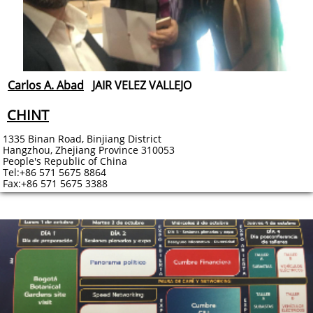
Carlos A. Abad
JAIR VELEZ VALLEJO
CHINT
1335 Binan Road, Binjiang District
Hangzhou, Zhejiang Province 310053
People's Republic of China
Tel:+86 571 5675 8864
Fax:+86 571 5675 3388